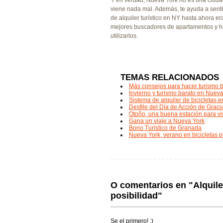
viene nada mal. Además, te ayuda a sentir
de alquiler turístico en NY hasta ahora 
mejores buscadores de apartamentos y ha
utilizarlos.
TEMAS RELACIONADOS
Más consejos para hacer turismo 
Invierno y turismo barato en Nuev
Sistema de alquiler de bicicletas 
Desfile del Día de Acción de Grac
Otoño, una buena estación para vi
Gana un viaje a Nueva York
Bono Turístico de Granada
Nueva York, verano en bicicletas p
O comentarios en "Alquile
posibilidad"
Se el primero! ;)