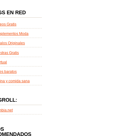
GS EN RED
eos Gratis
plementos Moda
alos Originales
tras Gratis
rtual
es baratos
ina y comida sana
GROLL:
mbia.net
OS
OMENDADOS