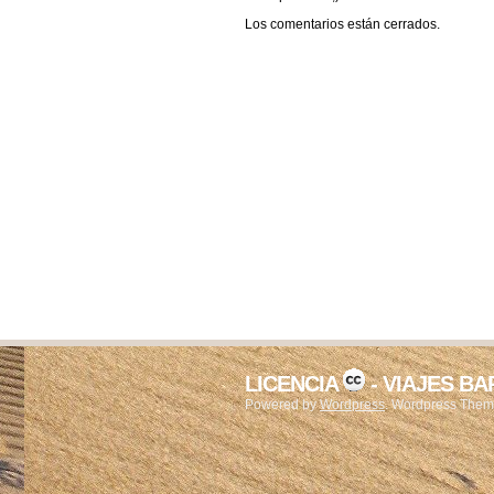
Los comentarios están cerrados.
LICENCIA
- VIAJES B
Powered by
Wordpress
. Wordpress The