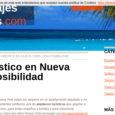
cios de esta web entendemos que aceptas nuestra política de Cookies
ajes
Portada
Más informa
Co
s
.com
CAT
TURÍSTICO EN NUEVA YORK, UNA POSIBILIDAD
Escapa
ístico en Nueva
Organiz
sibilidad
Sorteo 
Trucos 
Viajes 
Vuelos 
eva York optan por alojarse en un apartamento alquilado y no
amentos prefieren vivir de
alquileres turísticos
que alquilar a
smo, para evitar engaños a turistas y para solucionar
MÁS
ona, hace dos años Nueva York promulgó una
ley para regular el