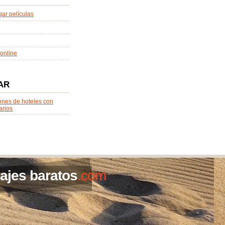
ar películas
online
AR
ones de hoteles con
arios
iajes baratos
.com