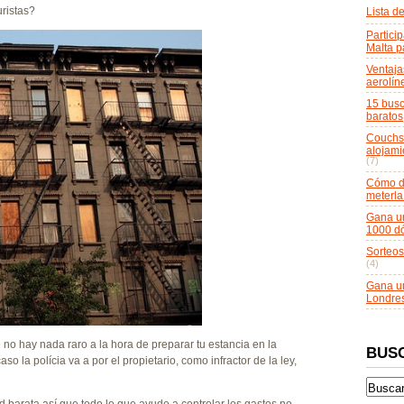
uristas?
Lista d
Particip
Malta p
Ventaja
aerolín
15 busc
baratos
Couchsu
alojami
(7)
Cómo do
meterla
Gana un
1000 dó
Sorteos
(4)
Gana un
Londre
no hay nada raro a la hora de preparar tu estancia en la
BUS
 la polícia va a por el propietario, como infractor de la ley,
 barata así que todo lo que ayude a controlar los gastos no