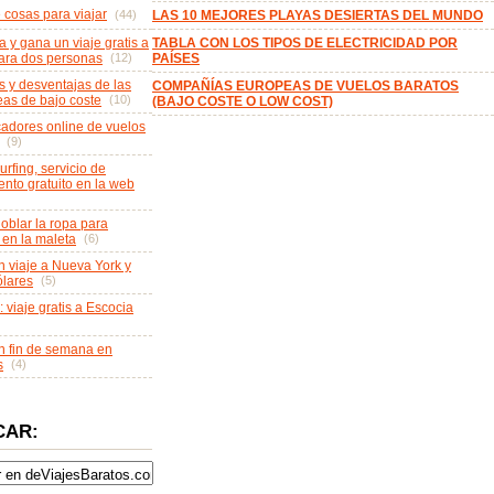
e cosas para viajar
(44)
LAS 10 MEJORES PLAYAS DESIERTAS DEL MUNDO
a y gana un viaje gratis a
TABLA CON LOS TIPOS DE ELECTRICIDAD POR
ara dos personas
(12)
PAÍSES
s y desventajas de las
COMPAÑÍAS EUROPEAS DE VUELOS BARATOS
eas de bajo coste
(10)
(BAJO COSTE O LOW COST)
adores online de vuelos
(9)
rfing, servicio de
ento gratuito en la web
blar la ropa para
 en la maleta
(6)
 viaje a Nueva York y
lares
(5)
: viaje gratis a Escocia
 fin de semana en
s
(4)
CAR: