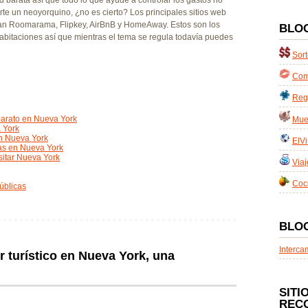
te un neoyorquino, ¿no es cierto? Los principales sitios web
eran Roomarama, Flipkey, AirBnB y HomeAway. Estos son los
BLO
bitaciones así que mientras el tema se regula todavía puedes
Sort
Com
Reg
barato en Nueva York
Mues
a York
en Nueva York
ElVi
ias en Nueva York
sitar Nueva York
Viaj
Coc
úblicas
BLO
Interca
r turístico en Nueva York, una
SITI
REC