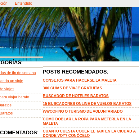
ción
ntacto
Entendido
Acerca de
EGORÍAS:
POSTS RECOMENDADOS:
das de fin de semana
CONSEJOS PARA HACERSE LA MALETA
ando un viaje
300 GUÍAS DE VIAJE GRATUITAS
de viajes
BUSCADOR DE HOTELES BARATOS
para viajar barato
15 BUSCADORES ONLINE DE VUELOS BARATOS
Baratos
WWOOFING O TURISMO DE VOLUNTARIADO
Baratos
CÓMO DOBLAR LA ROPA PARA METERLA EN LA
MALETA
CUANTO CUESTA COGER EL TAXI EN LA CIUDAD A
 COMENTADOS:
DONDE VOY? CONÓCELO