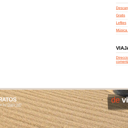
Descarg
Gratis
Lefties
Música 
VIAJ
Direcci
coment
de
v
ARATOS
me by
Daily WP
.