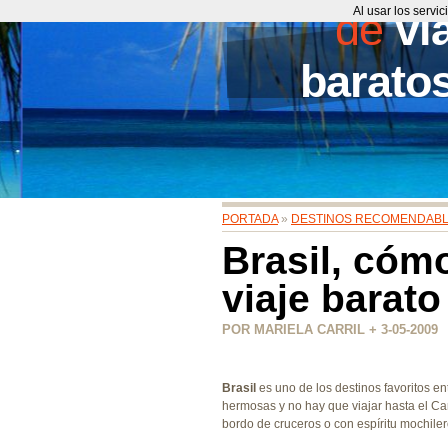
de
Al usar los servi
vi
barato
PORTADA
»
DESTINOS RECOMENDAB
Brasil, cóm
viaje barato
POR MARIELA CARRIL + 3-05-2009
Brasil
es uno de los destinos favoritos e
hermosas y no hay que viajar hasta el C
bordo de cruceros o con espíritu mochiler