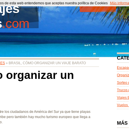
cios de esta web entendemos que aceptas nuestra política de Cookies
ajes
Portada
Más informa
Co
s
.com
CAT
LES
» BRASIL, CÓMO ORGANIZAR UN VIAJE BARATO
Escapa
o organizar un
Organiz
Sorteo 
Trucos 
Viajes 
Vuelos 
ntre los ciudadanos de América del Sur ya que tiene playas
aribe pero también hay mucho turismo europeo que llega a
o.
MÁS