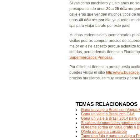
Si vas como mochilero y tus planes no so
presupuesto de unos
20 a 25 dólares por
callejeros que venden muchos tipos de h
unos
40 dólares por día
, ya puedes mudar
tips
para viajar barato por este país:
Muchas cadenas de supermercados publica
visitas podrás comprar precios de acuerdo
mejor en este aspecto porque actualiza to
tiendas, pero además tienes en Florianóp
Supermercados Princesa
.
Por último, si tienes un presupuesto aco
puedes visitar el sitio
http://www.buscape
precios brasileros, es muy exacto y tiene 
TEMAS RELACIONADOS
Gana un viaje a Brasil con Vogue
Gana un viaje a Brasil con C&A
Gana un viaje a Brasil 2014 para v
Si sabes de mundiales puedes gana
eDreams sortea un viaje gratis a Br
Oferta de viaje a Lanzarote
Toma una foto y gana un viaje a P