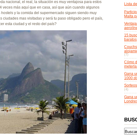
da nacional, el real, la situación es muy ventajosa para estos
Lista d
o 4 veces más aquí que en casa, así que aún cuando algunos
Particip
los hostels y la comida del supermercado siguen siendo muy
Malta p
s ciudades mas visitadas y será tu paso obligado pero el país,
Ventaja
r esta ciudad y el resto del país?
aerolín
15 busc
baratos
Couchsu
alojami
(7)
Cómo do
meterla
Gana un
1000 dó
Sorteos
(4)
Gana un
Londre
BUS