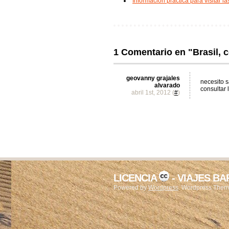
Información práctica para visitar l
1 Comentario en "Brasil, 
geovanny grajales
necesito s
alvarado
consultar
abril 1st, 2012 (
#
)
LICENCIA
- VIAJES B
Powered by
Wordpress
. Wordpress The