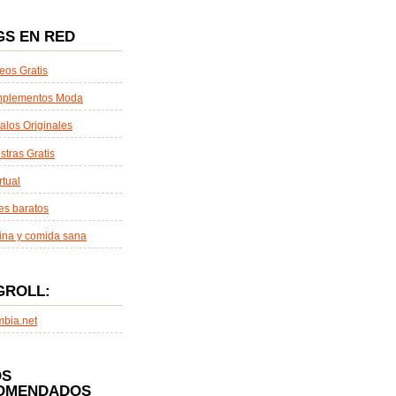
GS EN RED
eos Gratis
plementos Moda
alos Originales
tras Gratis
rtual
es baratos
ina y comida sana
GROLL:
mbia.net
OS
OMENDADOS