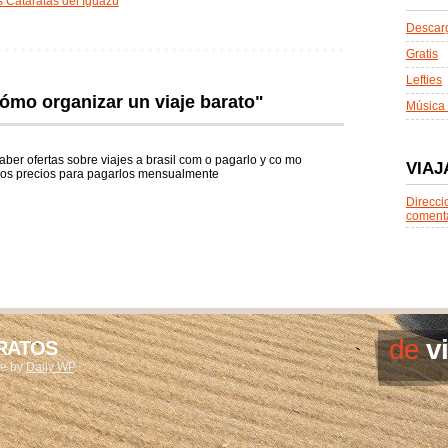
as Cataratas del Iguazú
Descarg
Gratis
Lefties
cómo organizar un viaje barato"
Música 
aber ofertas sobre viajes a brasil com o pagarlo y co mo
VIAJ
 los precios para pagarlos mensualmente
Direcci
coment
de
v
ARATOS
me by
Daily WP
.