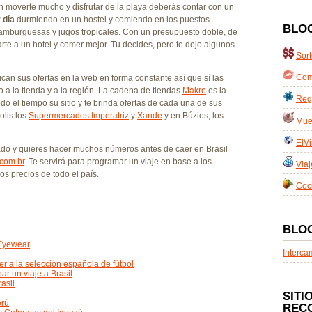
n moverte mucho y disfrutar de la playa deberás contar con un
 día
durmiendo en un hostel y comiendo en los puestos
BLO
amburguesas y jugos tropicales. Con un presupuesto doble, de
te a un hotel y comer mejor. Tu decides, pero te dejo algunos
Sort
Com
n sus ofertas en la web en forma constante así que sí las
 a la tienda y a la región. La cadena de tiendas
Makro
es la
Reg
do el tiempo su sitio y te brinda ofertas de cada una de sus
olis los
Supermercados Imperatriz
y
Xande
y en Búzios, los
Mues
ElVi
tado y quieres hacer muchos números antes de caer en Brasil
.com.br
. Te servirá para programar un viaje en base a los
Viaj
los precios de todo el país.
Coc
BLO
 Eyewear
Interca
er a la selección española de fútbol
r un viaje a Brasil
asil
SITI
erú
REC