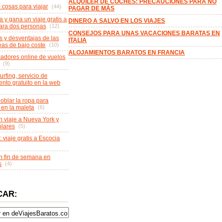
ALQUILER DE COCHES: PRECAUCIONES PARA NO
e cosas para viajar
(44)
PAGAR DE MÁS
a y gana un viaje gratis a
DINERO A SALVO EN LOS VIAJES
ara dos personas
(12)
CONSEJOS PARA UNAS VACACIONES BARATAS EN
s y desventajas de las
ITALIA
eas de bajo coste
(10)
ALOJAMIENTOS BARATOS EN FRANCIA
adores online de vuelos
(9)
rfing, servicio de
ento gratuito en la web
blar la ropa para
 en la maleta
(6)
 viaje a Nueva York y
lares
(5)
: viaje gratis a Escocia
 fin de semana en
s
(4)
CAR: