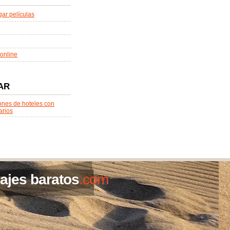
ar películas
online
AR
ones de hoteles con
arios
iajes baratos
.com