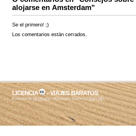
alojarse en Amsterdam"
Se el primero! ;)
Los comentarios están cerrados.
LICENCIA
- VIAJES BARATOS
Powered by
Wordpress
. Wordpress Theme by
Daily WP
.