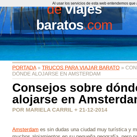
de
Al usar los servicios de esta web entendemos que 
viajes
baratos
.com
PORTADA
»
TRUCOS PARA VIAJAR BARATO
» CON
DÓNDE ALOJARSE EN AMSTERDAM
Consejos sobre dónd
alojarse en Amsterd
POR MARIELA CARRIL + 21-12-2014
Amsterdam
es sin dudas una ciudad muy turística y 
muchos alojamientos en su pequeña geografía, pero n