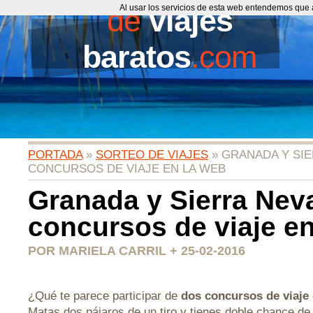
de
Al usar los servicios de esta web entendemos que 
viajes
baratos
.com
PORTADA
»
SORTEO DE VIAJES
» GRANADA Y SIE
CONCURSOS DE VIAJE EN LA WEB
Granada y Sierra Nev
concursos de viaje en
POR MARIELA CARRIL + 25-02-2016
¿Qué te parece participar de
dos concursos de viaje
Matas dos pájaros de un tiro y tienes doble chance de