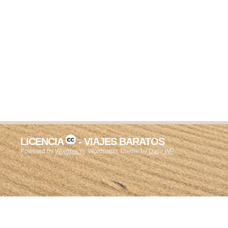
LICENCIA
- VIAJES BARATOS
Powered by
Wordpress
. Wordpress Theme by
Daily WP
.