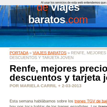
de
Al usar los servicios de esta web entendemos que 
viajes
baratos
.com
PORTADA
»
VIAJES BARATOS
» RENFE, MEJORES
DESCUENTOS Y TARJETA JOVEN
Renfe, mejores precio
descuentos y tarjeta 
POR MARIELA CARRIL + 2-03-2013
Esta semana hablábamos sobre los
trenes TGV de baj
hoy nos toca hablar de los trenes españoles. Los
trene