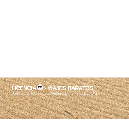
LICENCIA
- VIAJES BARATOS
Powered by
Wordpress
. Wordpress Theme by
Daily WP
.