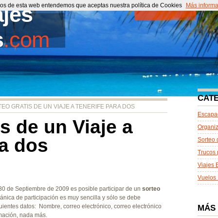
cios de esta web entendemos que aceptas nuestra política de Cookies
ajes
Portada
Más informa
Co
s
.com
CAT
EO GRATIS DE UN VIAJE A TENERIFE PARA DOS
Escapa
s de un Viaje a
Organiz
ra dos
Sorteo 
Trucos 
Viajes 
Vuelos 
30 de Septiembre de 2009 es posible participar de un
sorteo
ánica de participación es muy sencilla y sólo se debe
uientes datos: Nombre, correo electrónico, correo electrónico
MÁS
rmación, nada más.