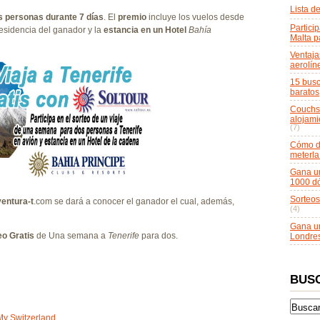
Lista d
os personas durante 7 días
. El
premio
incluye los vuelos desde
Particip
esidencia del ganador y la
estancia en un Hotel
Bahía
Malta p
Ventaja
aerolín
15 busc
baratos
Couchsu
alojami
(7)
Cómo do
meterla
Gana un
1000 dó
Sorteos
entura-t
.com se dará a conocer el ganador el cual, además,
(4)
Gana un
eo Gratis
de Una semana a
Tenerife
para dos.
Londre
BUS
My Switzerland