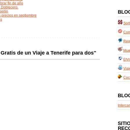
ebrar fin de año
n Doblecero.
berlin
BLO
s precios en septiembre
os
Sort
Com
Reg
Mues
Gratis de un Viaje a Tenerife para dos"
ElVi
Viaj
Coc
BLO
Interca
SITI
REC