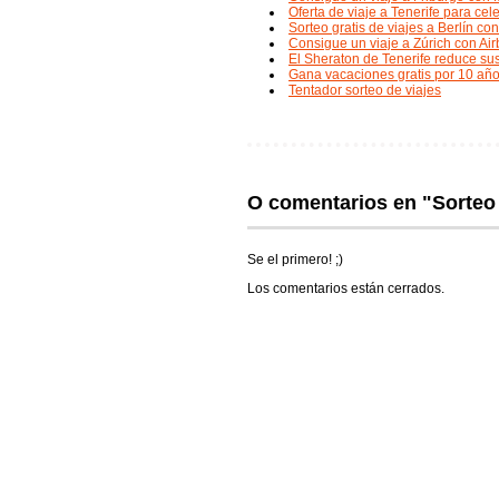
Oferta de viaje a Tenerife para cel
Sorteo gratis de viajes a Berlín co
Consigue un viaje a Zúrich con Air
El Sheraton de Tenerife reduce su
Gana vacaciones gratis por 10 añ
Tentador sorteo de viajes
O comentarios en "Sorteo 
Se el primero! ;)
Los comentarios están cerrados.