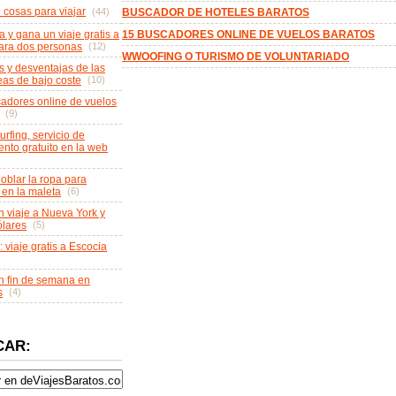
e cosas para viajar
(44)
BUSCADOR DE HOTELES BARATOS
a y gana un viaje gratis a
15 BUSCADORES ONLINE DE VUELOS BARATOS
ara dos personas
(12)
WWOOFING O TURISMO DE VOLUNTARIADO
s y desventajas de las
eas de bajo coste
(10)
adores online de vuelos
(9)
rfing, servicio de
ento gratuito en la web
blar la ropa para
 en la maleta
(6)
 viaje a Nueva York y
lares
(5)
: viaje gratis a Escocia
 fin de semana en
s
(4)
CAR: