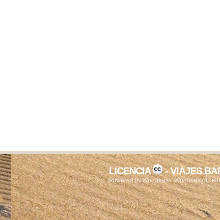
LICENCIA
- VIAJES B
Powered by
Wordpress
. Wordpress The