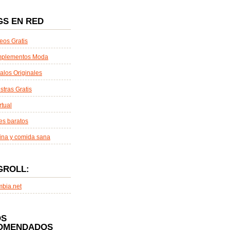
GS EN RED
eos Gratis
plementos Moda
alos Originales
tras Gratis
rtual
es baratos
ina y comida sana
GROLL:
mbia.net
OS
OMENDADOS