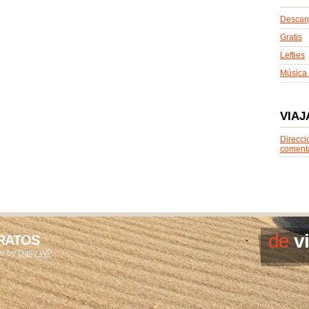
Descarg
Gratis
Lefties
Música 
VIAJ
Direcci
coment
de
v
ARATOS
me by
Daily WP
.