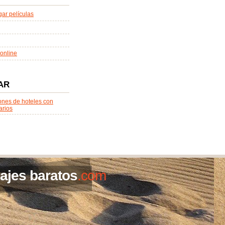
ar películas
online
AR
ones de hoteles con
arios
iajes baratos
.com