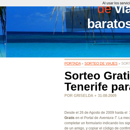
de
Al usar los servi
vi
barato
PORTADA
»
SORTEO DE VIAJES
» SORT
Sorteo Grati
Tenerife pa
POR GRISELDA + 31-08-2009
Desde el 26 de Agosto de 2009 hasta el 
Gratis
en el Portal de
Aventura-T
. La mec
completar un formulario indicando los sig
de un amigo, y copiar el código de confi