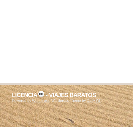
LICENCIA
- VIAJES BARATOS
Powered by
Wordpress
. Wordpress Theme by
Daily WP
.