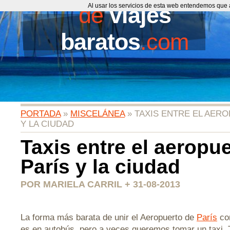
de
Al usar los servicios de esta web entendemos que 
viajes
baratos
.com
PORTADA
»
MISCELÁNEA
» TAXIS ENTRE EL AER
Y LA CIUDAD
Taxis entre el aeropu
París y la ciudad
POR MARIELA CARRIL + 31-08-2013
La forma más barata de unir el Aeropuerto de
París
con
es en autobús, pero a veces queremos tomar un taxi. Ta