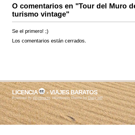
O comentarios en "Tour del Muro de
turismo vintage"
Se el primero! ;)
Los comentarios están cerrados.
LICENCIA
- VIAJES BARATOS
Powered by
Wordpress
. Wordpress Theme by
Daily WP
.