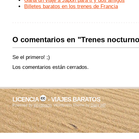
Gana un viaje a Japón para ti y dos amigos
Billetes baratos en los trenes de Francia
O comentarios en "Trenes nocturn
Se el primero! ;)
Los comentarios están cerrados.
LICENCIA
- VIAJES BARATOS
Powered by
Wordpress
. Wordpress Theme by
Daily WP
.