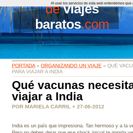
de
Al usar los servicios de esta web entendemos que 
viajes
baratos
.com
PORTADA
»
ORGANIZANDO UN VIAJE
» QUÉ VACU
PARA VIAJAR A INDIA
Qué vacunas necesita
viajar a India
POR MARIELA CARRIL + 27-06-2012
India es un país que impresiona. Tan hermoso y a la v
Pero no debes dejar que ese shock inicial te impida ve