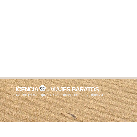
LICENCIA
- VIAJES BARATOS
Powered by
Wordpress
. Wordpress Theme by
Daily WP
.