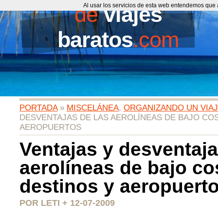
de
Al usar los servicios de esta web entendemos que 
viajes
baratos
.com
PORTADA
»
MISCELÁNEA
,
ORGANIZANDO UN VIA
DESVENTAJAS DE LAS AEROLÍNEAS DE BAJO COS
AEROPUERTOS
Ventajas y desventaja
aerolíneas de bajo co
destinos y aeropuert
POR LETI + 12-07-2009