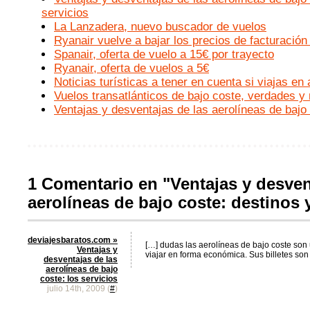
servicios
La Lanzadera, nuevo buscador de vuelos
Ryanair vuelve a bajar los precios de facturación
Spanair, oferta de vuelo a 15€ por trayecto
Ryanair, oferta de vuelos a 5€
Noticias turísticas a tener en cuenta si viajas en 
Vuelos transatlánticos de bajo coste, verdades y
Ventajas y desventajas de las aerolíneas de bajo 
1 Comentario en "Ventajas y desven
aerolíneas de bajo coste: destinos 
deviajesbaratos.com »
[…] dudas las aerolíneas de bajo coste son
Ventajas y
viajar en forma económica. Sus billetes so
desventajas de las
aerolíneas de bajo
coste: los servicios
julio 14th, 2009 (
#
)