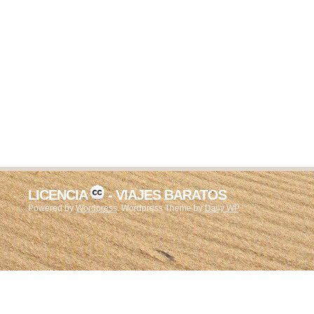
LICENCIA
- VIAJES BARATOS
Powered by
Wordpress
. Wordpress Theme by
Daily WP
.