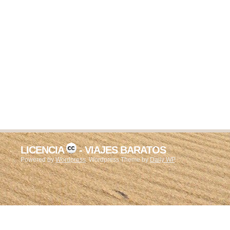
LICENCIA
- VIAJES BARATOS
Powered by
Wordpress
. Wordpress Theme by
Daily WP
.