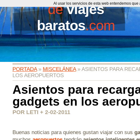
de
Al usar los servicios de esta web entendemos que 
viajes
baratos
.com
PORTADA
»
MISCELÁNEA
» ASIENTOS PARA REC
LOS AEROPUERTOS
Asientos para recarg
gadgets en los aerop
POR LETI + 2-02-2011
Buenas noticias para quienes gustan viajar con sus
ga
muchos
aeropuertos
tendrán
asientos inteligentes e