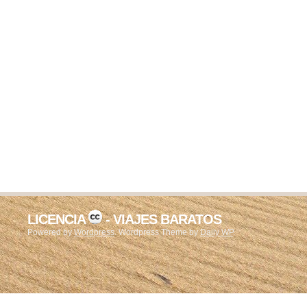
LICENCIA
- VIAJES BARATOS
Powered by
Wordpress
. Wordpress Theme by
Daily WP
.