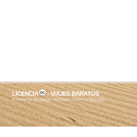
LICENCIA
- VIAJES BARATOS
Powered by
Wordpress
. Wordpress Theme by
Daily WP
.