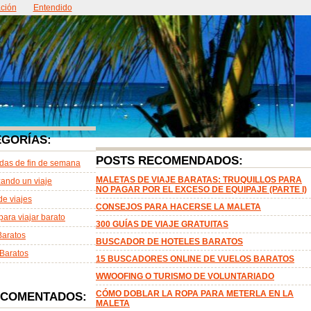
ción
ntacto
Entendido
Acerca de
EGORÍAS:
POSTS RECOMENDADOS:
das de fin de semana
MALETAS DE VIAJE BARATAS: TRUQUILLOS PARA
ando un viaje
NO PAGAR POR EL EXCESO DE EQUIPAJE (PARTE I)
de viajes
CONSEJOS PARA HACERSE LA MALETA
para viajar barato
300 GUÍAS DE VIAJE GRATUITAS
Baratos
BUSCADOR DE HOTELES BARATOS
Baratos
15 BUSCADORES ONLINE DE VUELOS BARATOS
WWOOFING O TURISMO DE VOLUNTARIADO
CÓMO DOBLAR LA ROPA PARA METERLA EN LA
 COMENTADOS:
MALETA