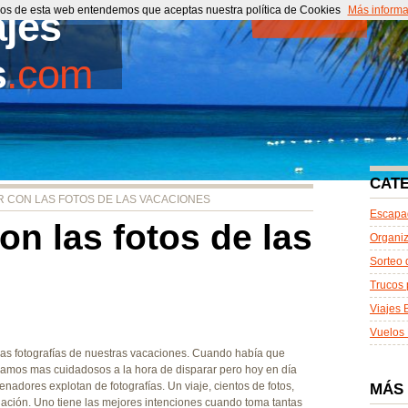
cios de esta web entendemos que aceptas nuestra política de Cookies
ajes
Portada
Más informa
Co
s
.com
CAT
 CON LAS FOTOS DE LAS VACACIONES
Escapa
on las fotos de las
Organiz
Sorteo 
Trucos 
Viajes 
Vuelos 
las fotografías de nuestras vacaciones. Cuando había que
eramos mas cuidadosos a la hora de disparar pero hoy en día
nadores explotan de fotografías. Un viaje, cientos de fotos,
MÁS
ecuación. Uno tiene las mejores intenciones cuando toma tantas