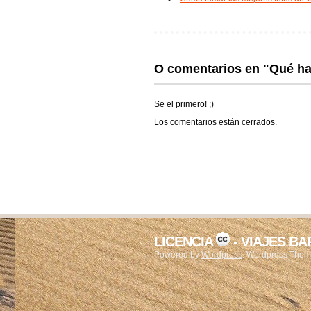
O comentarios en "Qué hac
Se el primero! ;)
Los comentarios están cerrados.
LICENCIA
- VIAJES B
Powered by
Wordpress
. Wordpress The