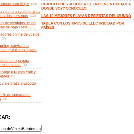
e cosas para viajar
(44)
CUANTO CUESTA COGER EL TAXI EN LA CIUDAD A
DONDE VOY? CONÓCELO
a y gana un viaje gratis a
ara dos personas
(12)
LAS 10 MEJORES PLAYAS DESIERTAS DEL MUNDO
s y desventajas de las
TABLA CON LOS TIPOS DE ELECTRICIDAD POR
eas de bajo coste
(10)
PAÍSES
adores online de vuelos
(9)
rfing, servicio de
ento gratuito en la web
blar la ropa para
 en la maleta
(6)
 viaje a Nueva York y
lares
(5)
: viaje gratis a Escocia
 fin de semana en
s
(4)
CAR: