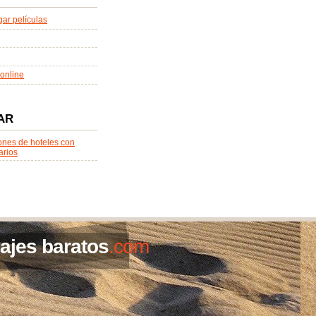
ar películas
online
AR
ones de hoteles con
arios
iajes baratos
.com