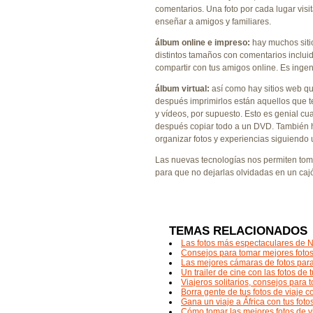
comentarios. Una foto por cada lugar visit
enseñar a amigos y familiares.
álbum online e impreso:
hay muchos sitio
distintos tamaños con comentarios inclui
compartir con tus amigos online. Es ingen
álbum virtual:
así como hay sitios web qu
después imprimirlos están aquellos que te
y vídeos, por supuesto. Esto es genial c
después copiar todo a un DVD. También h
organizar fotos y experiencias siguiendo 
Las nuevas tecnologías nos permiten tom
para que no dejarlas olvidadas en un caj
TEMAS RELACIONADOS
Las fotos más espectaculares de 
Consejos para tomar mejores fotos
Las mejores cámaras de fotos para
Un trailer de cine con las fotos de
Viajeros solitarios, consejos para
Borra gente de tus fotos de viaje 
Gana un viaje a África con tus fot
Cómo tomar las mejores fotos de v