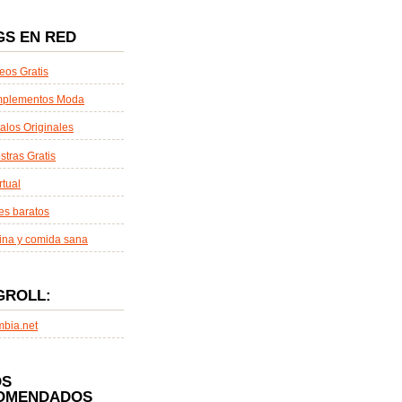
GS EN RED
eos Gratis
plementos Moda
alos Originales
tras Gratis
rtual
es baratos
ina y comida sana
GROLL:
mbia.net
OS
OMENDADOS