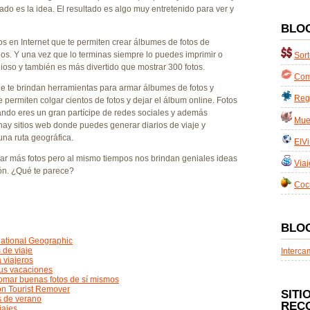
ado es la idea. El resultado es algo muy entretenido para ver y
BLO
s en Internet que te permiten crear álbumes de fotos de
dos. Y una vez que lo terminas siempre lo puedes imprimir o
Sort
ioso y también es más divertido que mostrar 300 fotos.
Com
e te brindan herramientas para armar álbumes de fotos y
Reg
 permiten colgar cientos de fotos y dejar el álbum online. Fotos
uando eres un gran partícipe de redes sociales y además
Mues
ay sitios web donde puedes generar diarios de viaje y
una ruta geográfica.
ElVi
ar más fotos pero al mismo tiempos nos brindan geniales ideas
Viaj
ón. ¿Qué te parece?
Coc
BLO
National Geographic
 de viaje
Interca
 viajeros
 tus vacaciones
 tomar buenas fotos de sí mismos
con Tourist Remover
SITI
os de verano
REC
iajes