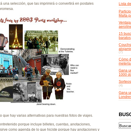
á una selección, que las imprimirá o convertirá en postales
Lista d
 promesa.
Particip
Malta p
Ventaja
aerolín
15 busc
baratos
Couchsu
alojami
(7)
Cómo do
meterla
Gana un
1000 dó
Sorteos
(4)
Gana un
Londre
BUS
to que hay varias alternativas para nuestras fotos de viajes.
entretenido porque incluye billetes, cuentas, anotaciones,
s sirve como agenda de lo que hiciste porque hay anotaciones y