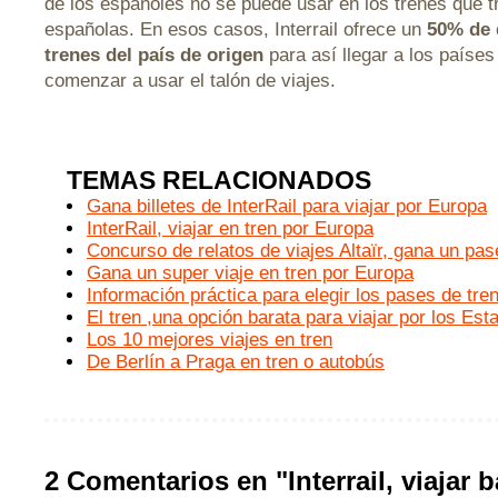
de los españoles no se puede usar en los trenes que tr
españolas. En esos casos, Interrail ofrece un
50% de 
trenes del país de origen
para así llegar a los países
comenzar a usar el talón de viajes.
TEMAS RELACIONADOS
Gana billetes de InterRail para viajar por Europa
InterRail, viajar en tren por Europa
Concurso de relatos de viajes Altaïr, gana un pase
Gana un super viaje en tren por Europa
Información práctica para elegir los pases de tre
El tren ,una opción barata para viajar por los Es
Los 10 mejores viajes en tren
De Berlín a Praga en tren o autobús
2 Comentarios en "Interrail, viajar b