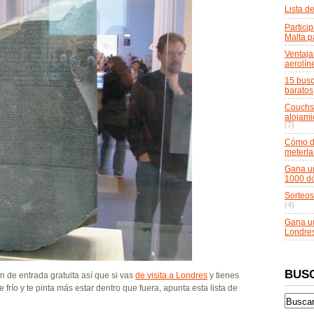
Lista d
Particip
Malta p
Ventaja
aerolín
15 busc
baratos
Couchsu
alojami
(7)
Cómo do
meterla
Gana un
1000 dó
Sorteos
(4)
Gana un
Londre
BUS
 de entrada gratuita así que si vas
de visita a Londres
y tienes
frío y te pinta más estar dentro que fuera, apunta esta lista de