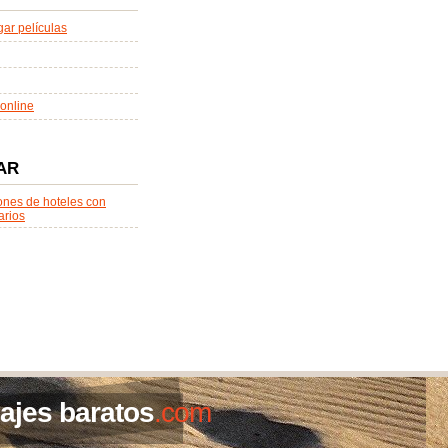
ar películas
online
AR
ones de hoteles con
arios
iajes baratos
.com