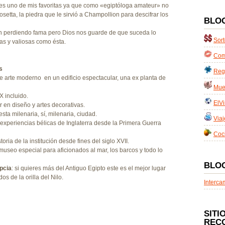
es uno de mis favoritas ya que como «egiptóloga amateur» no
osetta, la piedra que le sirvió a Champollion para descifrar los
BLO
van perdiendo fama pero Dios nos guarde de que suceda lo
Sort
as y valiosas como ésta.
Com
s
Reg
de arte moderno en un edificio espectacular, una ex planta de
Mues
X incluido.
ElVi
or en diseño y artes decorativas.
 esta milenaria, sí, milenaria, ciudad.
Viaj
 experiencias bélicas de Inglaterra desde la Primera Guerra
Coc
istoria de la institución desde fines del siglo XVII.
 museo especial para aficionados al mar, los barcos y todo lo
BLO
pcia
: si quieres más del Antiguo Egipto este es el mejor lugar
os de la orilla del Nilo.
Interca
SITI
REC