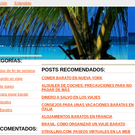
ción
ntacto
Entendido
Acerca de
EGORÍAS:
POSTS RECOMENDADOS:
das de fin de semana
COMER BARATO EN NUEVA YORK
ando un viaje
ALQUILER DE COCHES: PRECAUCIONES PARA NO
de viajes
PAGAR DE MÁS
para viajar barato
DINERO A SALVO EN LOS VIAJES
Baratos
CONSEJOS PARA UNAS VACACIONES BARATAS EN
ITALIA
Baratos
ALOJAMIENTOS BARATOS EN FRANCIA
BRASIL, CÓMO ORGANIZAR UN VIAJE BARATO
 COMENTADOS:
STROLLING.COM, PASEOS VIRTUALES EN LA WEB