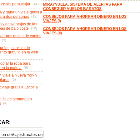
e cosas para viajar
(44)
MIRAYVUELA, SISTEMA DE ALERTAS PARA
CONSEGUIR VUELOS BARATOS
a y gana un viaje gratis a
ara dos personas
(12)
CONSEJOS PARA AHORRAR DINERO EN LOS
VIAJES (I)
s y desventajas de las
eas de bajo coste
(10)
CONSEJOS PARA AHORRAR DINERO EN LOS
VIAJES (II)
adores online de vuelos
(9)
rfing, servicio de
ento gratuito en la web
blar la ropa para
 en la maleta
(6)
 viaje a Nueva York y
lares
(5)
: viaje gratis a Escocia
 fin de semana en
s
(4)
CAR: