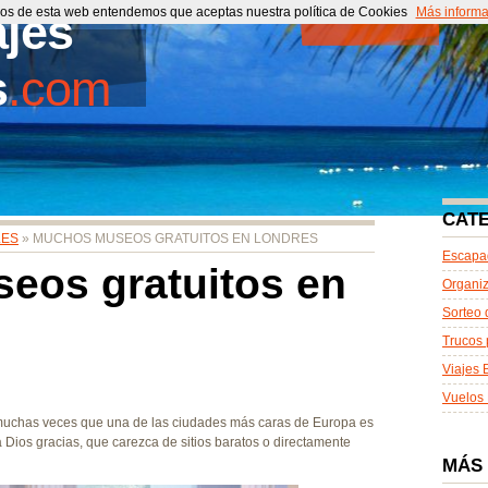
cios de esta web entendemos que aceptas nuestra política de Cookies
ajes
Portada
Más informa
Co
s
.com
CAT
LES
» MUCHOS MUSEOS GRATUITOS EN LONDRES
Escapa
eos gratuitos en
Organiz
Sorteo 
Trucos 
Viajes 
Vuelos 
muchas veces que una de las ciudades más caras de Europa es
, a Dios gracias, que carezca de sitios baratos o directamente
MÁS