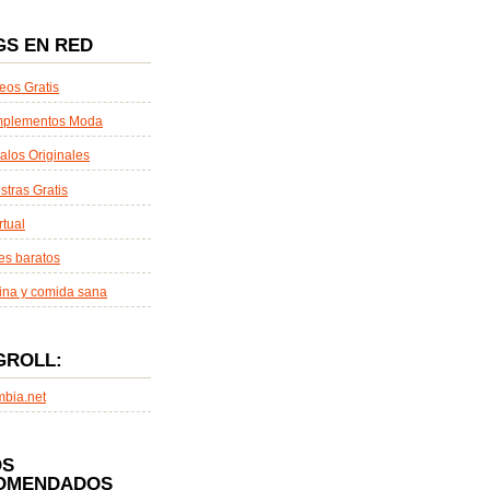
GS EN RED
eos Gratis
plementos Moda
alos Originales
tras Gratis
rtual
es baratos
ina y comida sana
GROLL:
mbia.net
OS
OMENDADOS