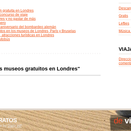
Descarg
ón gratuita en Londres
n concurso de viaje
Gratis
res y no gastar de más
nero
Lefties
5 aniversario del bombardeo alemán
tos en los museos de Londres, París y Bruselas
Música 
, atracciones turísticas en Londres
autobús
VIAJ
Direcci
coment
s museos gratuitos en Londres"
de
v
ARATOS
me by
Daily WP
.