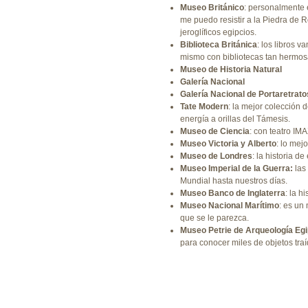
Museo Británico
: personalmente 
me puedo resistir a la Piedra de R
jeroglíficos egipcios.
Biblioteca Británica
: los libros 
mismo con bibliotecas tan hermos
Museo de Historia Natural
Galería Nacional
Galería Nacional de Portaretrato
Tate Modern
: la mejor colección 
energía a orillas del Támesis.
Museo de Ciencia
: con teatro IMA
Museo Victoria y Alberto
: lo mej
Museo de Londres
: la historia de
Museo Imperial de la Guerra:
las
Mundial hasta nuestros días.
Museo Banco de Inglaterra
: la h
Museo Nacional Marítimo
: es un
que se le parezca.
Museo Petrie de Arqueología Egi
para conocer miles de objetos traíd