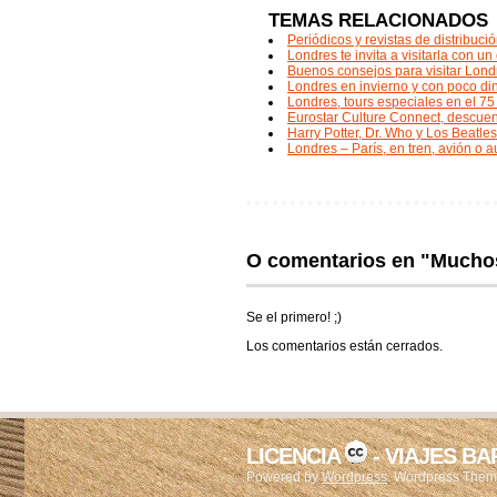
TEMAS RELACIONADOS
Periódicos y revistas de distribuci
Londres te invita a visitarla con u
Buenos consejos para visitar Lond
Londres en invierno y con poco di
Londres, tours especiales en el 7
Eurostar Culture Connect, descuen
Harry Potter, Dr. Who y Los Beatles
Londres – París, en tren, avión o 
O comentarios en "Mucho
Se el primero! ;)
Los comentarios están cerrados.
LICENCIA
- VIAJES B
Powered by
Wordpress
. Wordpress The