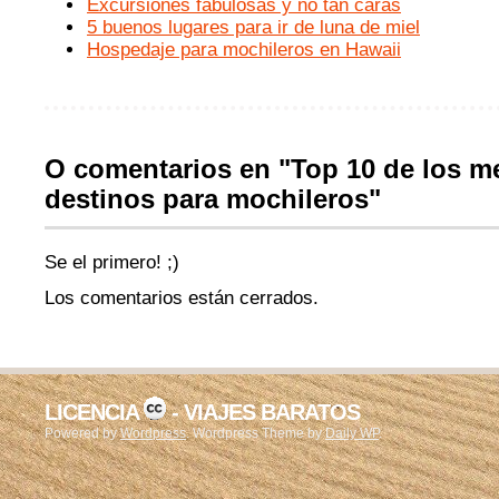
Excursiones fabulosas y no tan caras
5 buenos lugares para ir de luna de miel
Hospedaje para mochileros en Hawaii
O comentarios en "Top 10 de los m
destinos para mochileros"
Se el primero! ;)
Los comentarios están cerrados.
LICENCIA
- VIAJES BARATOS
Powered by
Wordpress
. Wordpress Theme by
Daily WP
.