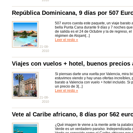
2010
República Dominicana, 9 días por 507 Euro
507 euros cuesta este paquete, un viaje barato 
bella Punta Cana durante 9 días y 7 noches que 
de salida es el 24 de Octubre y la de regreso, e
régimen de Alojam[...]
Leer el resto »
21-08-
2010
Viajes con vuelos + hotel, buenos precios 
Si piensas darte una vuelta por Valencia, mira b
estuvimos viendo y hay unas ofertas increíbles, p
barato a Valencia con vuelo + hotel incluido. Si
un precio de 3[...]
Leer el resto »
21-08-
2010
Vete al Caribe africano, 8 días por 562 eur
¿Qué imagen te viene a la mente ante la palabr
Verde es un verdadero paraíso. Independizada d