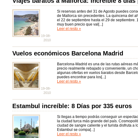
Viajes baratos a Mallorca: Increíble 8 días
Si reservas antes del 31 de Agosto puedes cons
de Mallorca sin precedentes. La quincena del ah
el 22 de septiembre hasta el 29 de septiembre. 
muy buen precio que val[...]
Leer el resto »
19-08-
2010
Vuelos económicos Barcelona Madrid
Barcelona-Madrid es una de las rutas aéreas más
precio realmente rebajado y conveniente, un chol
algunas ofertas en vuelos baratos desde Barce
puedes encontrar para los[...]
Leer el resto »
19-08-
2010
Estambul increíble: 8 Días por 335 euros
Si llegas a tiempo podrás conseguir un espectac
la ciudad turca más grande del país. Cosmopolit
ciudad de sangre caliente y el turista disfruta a l
Estambul se compa[...]
Leer el resto »