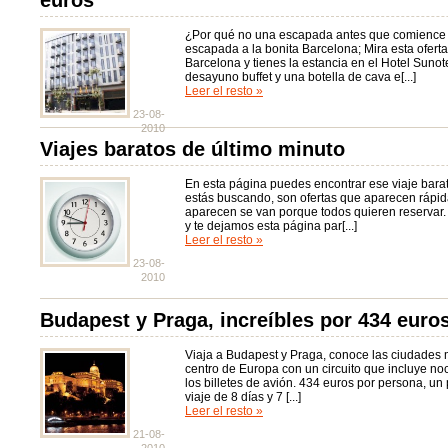
euros
¿Por qué no una escapada antes que comience l
escapada a la bonita Barcelona; Mira esta oferta
Barcelona y tienes la estancia en el Hotel Sunote
desayuno buffet y una botella de cava e[...]
Leer el resto »
23-08-
2010
Viajes baratos de último minuto
En esta página puedes encontrar ese viaje bara
estás buscando, son ofertas que aparecen rápi
aparecen se van porque todos quieren reservar
y te dejamos esta página par[...]
Leer el resto »
23-08-
2010
Budapest y Praga, increíbles por 434 euro
Viaja a Budapest y Praga, conoce las ciudades 
centro de Europa con un circuito que incluye n
los billetes de avión. 434 euros por persona, u
viaje de 8 días y 7 [...]
Leer el resto »
21-08-