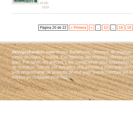
19-08-
2010
Página 20 de 22
« Primera
«
...
10
...
18
19
deviajesbaratos.com
revisa diariamente decenas de páginas
venta de viajes y vuelos. Escogemos las mejores ofertas para
aquí. Por tanto, los precios y las condiciones aquí expuestas
de nosotros, han de ser tomados únicamente a título indicativo
web responsable de la venta de ese viaje puede cambiar las c
mismo en cualquier momento.