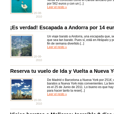
Verde es conocido como el Caribe africano por 
por 562 euros y con un [...]
Leer el resto »
20-08-
2010
¡Es verdad! Escapada a Andorra por 14 eu
Un viaje barato a Andorra, una escapada que, s
que sea tan barato. Pues sí, está en Atrápalo y p
fin de semana divertido.[...]
Leer el resto »
20-08-
2010
Reserva tu vuelo de Ida y Vuelta a Nueva 
De Madrid o Barcelona a Nueva York por 251€; u
baratos a Nueva York más convenientes. La tien
es el 25 de Junio de 2011. Lo bueno es que ha
para hacer tanto la reser[...]
Leer el resto »
20-08-
2010