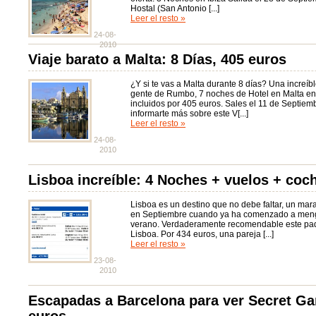
Hostal (San Antonio [...]
Leer el resto »
24-08-
2010
Viaje barato a Malta: 8 Días, 405 euros
¿Y si te vas a Malta durante 8 días? Una increíbl
gente de Rumbo, 7 noches de Hotel en Malta en 
incluidos por 405 euros. Sales el 11 de Septiemb
informarte más sobre este V[...]
Leer el resto »
24-08-
2010
Lisboa increíble: 4 Noches + vuelos + coc
Lisboa es un destino que no debe faltar, un marav
en Septiembre cuando ya ha comenzado a mengu
verano. Verdaderamente recomendable este paqu
Lisboa. Por 434 euros, una pareja [...]
Leer el resto »
23-08-
2010
Escapadas a Barcelona para ver Secret Ga