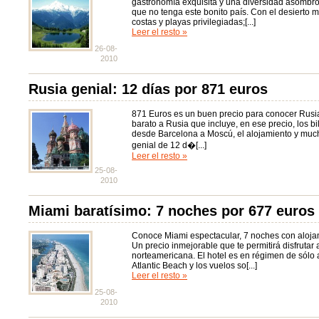
gastronomía exquisita y una diversidad asombros
que no tenga este bonito país. Con el desierto 
costas y playas privilegiadas;[...]
Leer el resto »
26-08-
2010
Rusia genial: 12 días por 871 euros
871 Euros es un buen precio para conocer Rusia.
barato a Rusia que incluye, en ese precio, los bil
desde Barcelona a Moscú, el alojamiento y mucho
genial de 12 d�[...]
Leer el resto »
25-08-
2010
Miami baratísimo: 7 noches por 677 euros
Conoce Miami espectacular, 7 noches con alojam
Un precio inmejorable que te permitirá disfrutar 
norteamericana. El hotel es en régimen de sólo 
Atlantic Beach y los vuelos so[...]
Leer el resto »
25-08-
2010