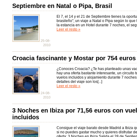
Septiembre en Natal o Pipa, Brasil
El 7, el 14 y el 21 de Septiembre tienes la opor
brasileño”; un viaje a Natal o Pipa según lo que t
la estancia en un Hotel durante 7 noches, el seguro
Leer el resto »
25-08-
2010
Croacia fascinante y Mostar por 754 euros
¿Conoces Croacia? ¿Te has planteado unas vac
hay una oferta bastante interesante, un circuito t
vuelos incluidos y alojamiento durante 7 noches
detalles del viaje son los[...]
Leer el resto »
24-08-
2010
3 Noches en Ibiza por 71,56 euros con vue
incluidos
Consigue el viaje barato desde Madrid a Ibiza 
si no puedes gastar mucho y quieres disfrutar de 
oferta: 3 Noches en Ibiza Salida el 28 de Septi