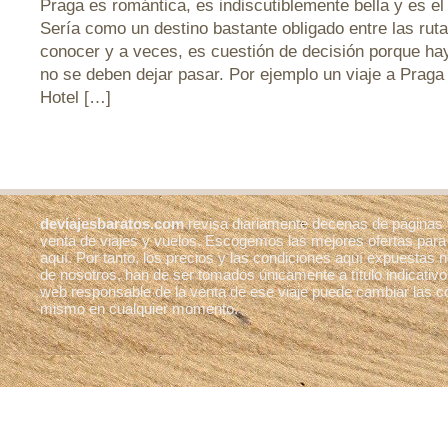
Praga es romántica, es indiscutiblemente bella y es e
Sería como un destino bastante obligado entre las ruta
conocer y a veces, es cuestión de decisión porque ha
no se deben dejar pasar. Por ejemplo un viaje a Praga
Hotel […]
deviajesbaratos.com
revisa diariamente decenas de páginas
venta de viajes y vuelos. Escogemos las mejores ofertas para
aquí. Por tanto, los precios y las condiciones aquí expuestas
de nosotros, han de ser tomados únicamente a título indicativo
web responsable de la venta de ese viaje puede cambiar las c
mismo en cualquier momento.